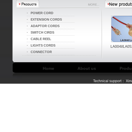
·
POWER CORD
·
EXTENSION CORDS
·
ADAPTOR CORDS
·
SWITCH CIRDS
·
CABLE REEL
·
LIGHTS CORDS
LA004I/LA052B
LA004I/LA052
·
CONNECTOR
Home
About us
Produ
Technical support：
Xin